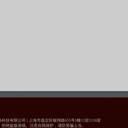
技有限公司 | 上海市嘉定区银翔路655号1幢11层1116室
，拒绝盗版游戏。注意自我保护，谨防受骗上当。